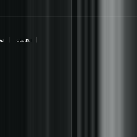
الكلاسات
انض