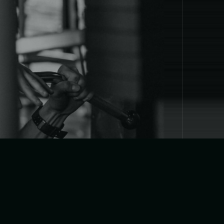
تبغي تت
نفسك؟