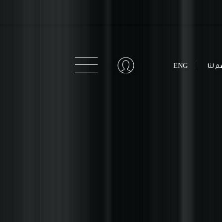
م لنا
ENG